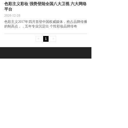
色彩主义彩妆 强势登陆全国八大卫视 六大网络
平台
2020-12-28
色彩主义2017年四月首登中国权威媒体，抢占品牌传播
的制高点，，五年专业沉淀出 个性彩妆品牌传奇
<
1
>
微信平台公众号
全国免费服务电话
13929559428
©2020-2022 广州市爱化妆化妆品有限公司 版权所有