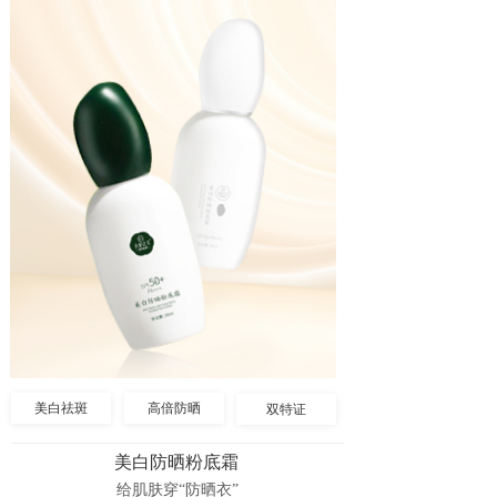
美白祛斑
高倍防晒
双特证
美白防晒粉底霜
给肌肤穿“防晒衣”