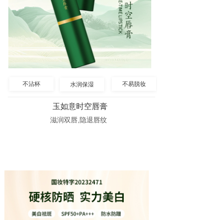
不沾杯
不易脱妆
水润保湿
玉如意时空唇膏
滋润双唇,隐退唇纹