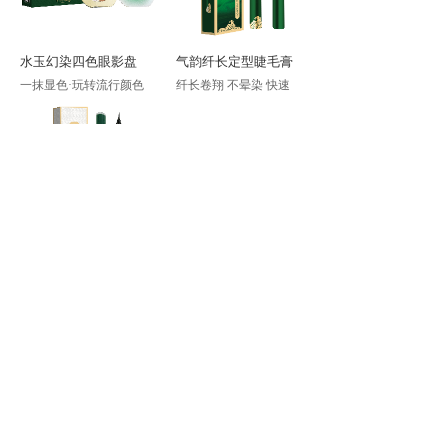
水玉幻染四色眼影盘
气韵纤长定型睫毛膏
一抹显色·玩转流行颜色
纤长卷翔 不晕染 快速
云烟锁妆眼线水笔
云纱修颜养肤气垫霜
好纤细、好流畅、好持妆
自然隐匿肌肤瑕疵,调整