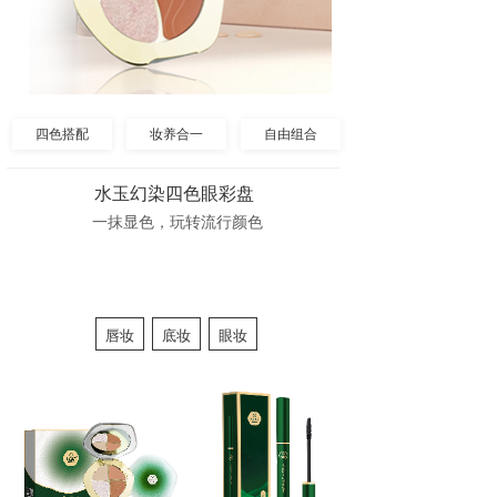
四色搭配
妆养合一
自由组合
水玉幻染四色眼彩盘
一抹显色，玩转流行颜色
唇妆
底妆
眼妆