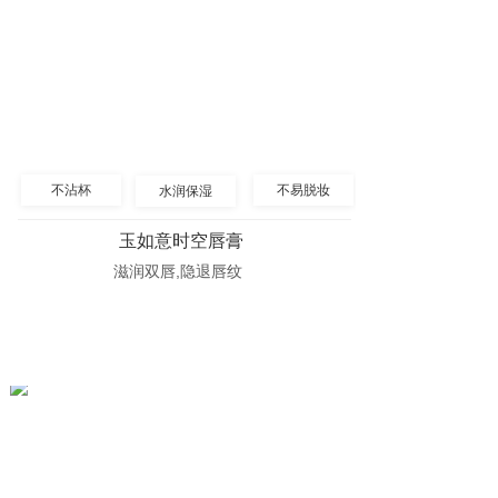
不沾杯
不易脱妆
水润保湿
玉如意时空唇膏
滋润双唇,隐退唇纹