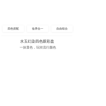
四色搭配
妆养合一
自由组合
水玉幻染四色眼彩盘
一抹显色，玩转流行颜色
唇妆
底妆
眼妆
水玉幻染四色眼影盘
气韵纤长定型睫毛膏
一抹显色·玩转流行颜色
纤长卷翔 不晕染 快速
云烟锁妆眼线水笔
酷黑速干可替换眼线水