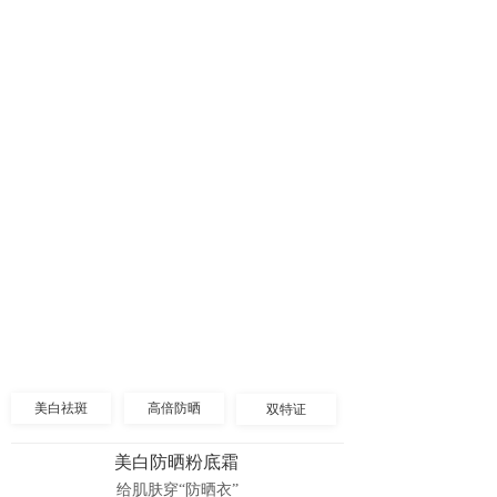
美白祛斑
高倍防晒
双特证
美白防晒粉底霜
给肌肤穿“防晒衣”