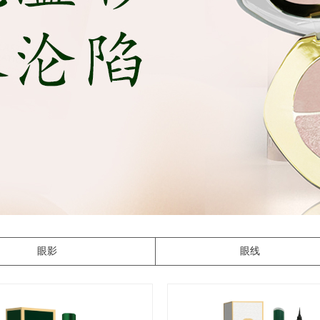
眼影
眼线