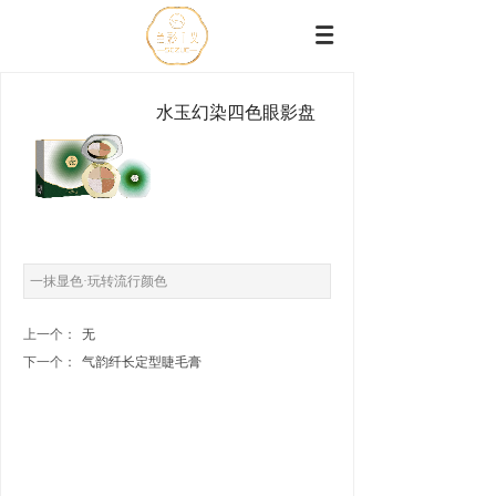
水玉幻染四色眼影盘
一抹显色·玩转流行颜色
上一个：
无
下一个：
气韵纤长定型睫毛膏