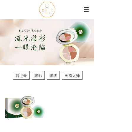
睫毛膏
眼影
眼线
画眉大师