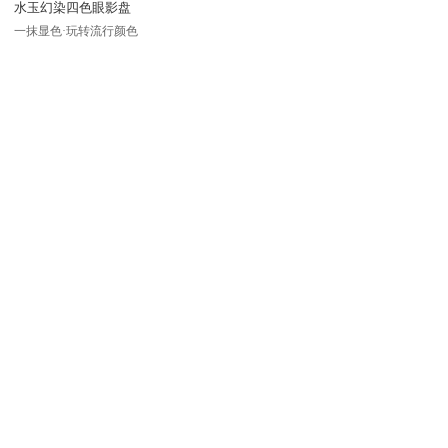
水玉幻染四色眼影盘
一抹显色·玩转流行颜色