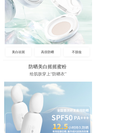
美白祛斑
高倍防晒
不脱妆
防晒美白摇摇蜜粉
给肌肤穿上“防晒衣”