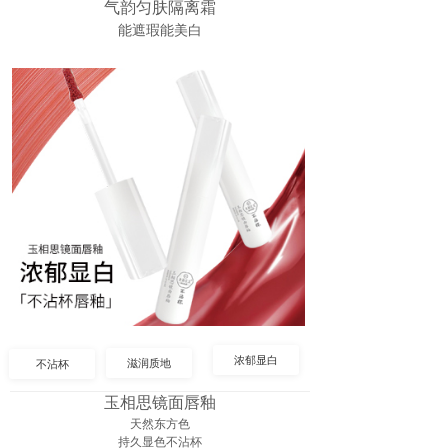
气韵匀肤隔离霜
能遮瑕能美白
浓郁显白
滋润质地
不沾杯
玉相思镜面唇釉
天然东方色
持久显色不沾杯