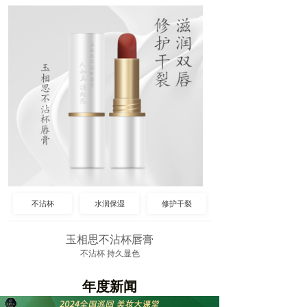
不沾杯
水润保湿
修护干裂
玉相思不沾杯唇膏
不沾杯 持久显色
年度新闻