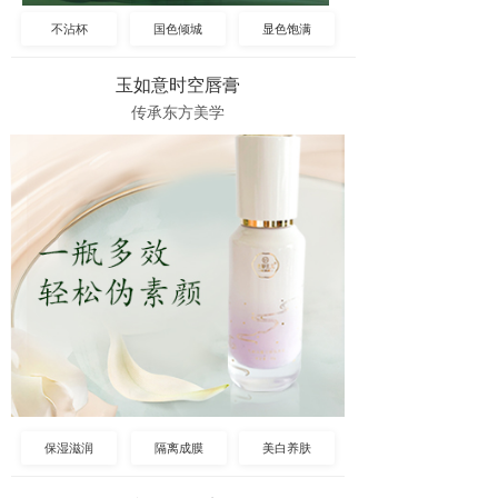
不沾杯
国色倾城
显色饱满
玉如意时空唇膏
传承东方美学
保湿滋润
隔离成膜
美白养肤