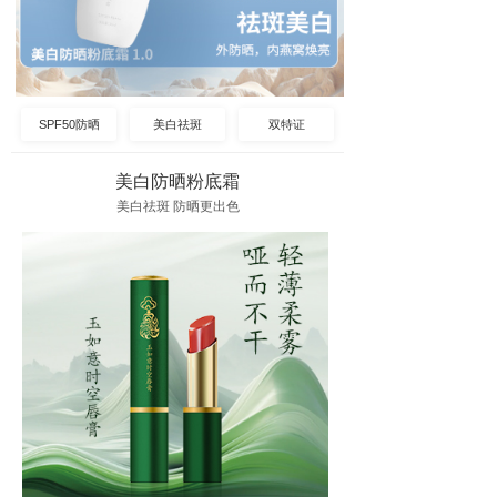
SPF50防晒
美白祛斑
双特证
美白防晒粉底霜
美白祛斑 防晒更出色